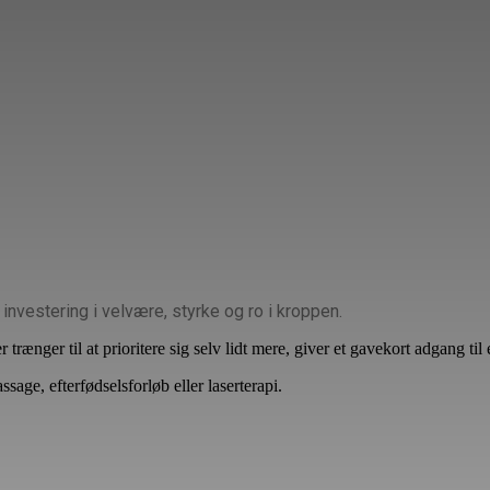
G
A
V
E
K
O
R
T
investering i velvære, styrke og ro i kroppen.
trænger til at prioritere sig selv lidt mere, giver et gavekort adgang ti
sage, efterfødselsforløb eller laserterapi.