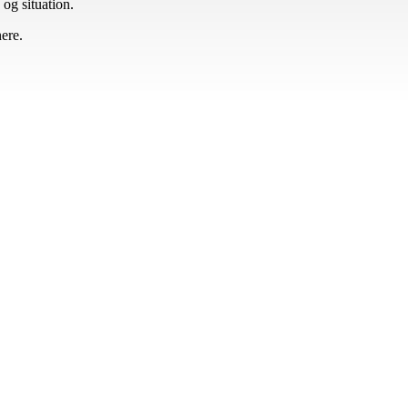
og situation.
nere.