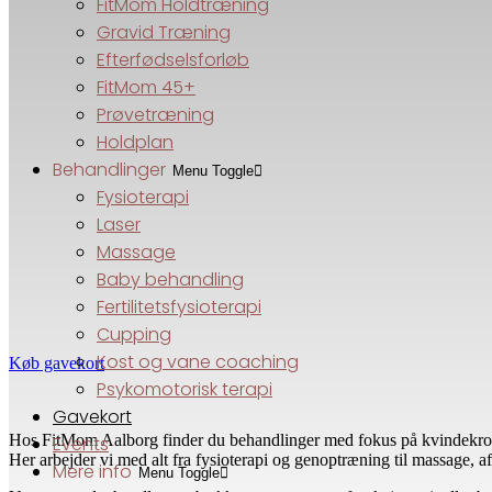
FitMom Holdtræning
Gravid Træning
Efterfødselsforløb
FitMom 45+
Prøvetræning
Holdplan
Behandlinger
Menu Toggle
Fysioterapi
Laser
Massage
Baby behandling
Fertilitetsfysioterapi
Cupping
Kost og vane coaching
Køb gavekort
Psykomotorisk terapi
Gavekort
Hos FitMom Aalborg finder du behandlinger med fokus på kvindekroppe
Events
Her arbejder vi med alt fra fysioterapi og genoptræning til massage,
Mere info
Menu Toggle