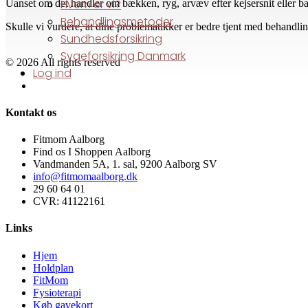
Hvem er vi?
Uanset om det handler om bækken, ryg, arvæv efter kejsersnit eller ba
Behandlingsmetoder
Skulle vi vurdere, at dine problematikker er bedre tjent med behandling
Sundhedsforsikring
Sygeforsikring Danmark
© 2026 All rights reserved
Log ind
Kontakt os
Fitmom Aalborg
Find os I Shoppen Aalborg
Vandmanden 5A, 1. sal, 9200 Aalborg SV
info@fitmomaalborg.dk
29 60 64 01
CVR: 41122161
Links
Hjem
Holdplan
FitMom
Fysioterapi
Køb gavekort