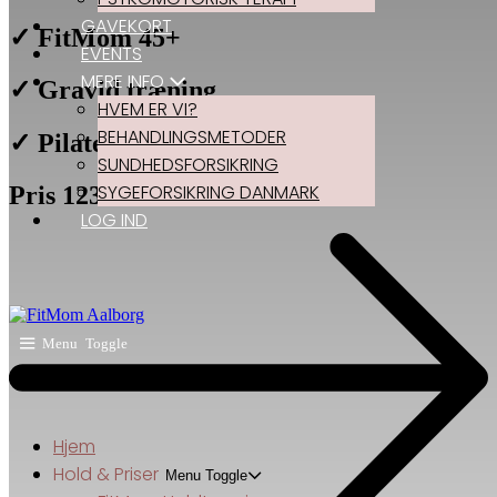
GAVEKORT
✓ FitMom 45+
EVENTS
MERE INFO
✓ Gravid træning
HVEM ER VI?
BEHANDLINGSMETODER
✓ Pilates
SUNDHEDSFORSIKRING
SYGEFORSIKRING DANMARK
Pris 123.-
LOG IND
Menu Toggle
Hjem
Hold & Priser
Menu Toggle