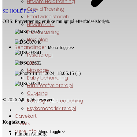
FitMom Holdtræning
Gravid Træning
SE HOLDPLAN
Efterfødselsforløb
OBS: Prøvetræning er ikke muligt på efterfødselsforløb.
FitMom 45+
Prøvetræning
Holdplan
Behandlinger
Menu Toggle
Fysioterapi
Laser
Massage
Baby behandling
Fertilitetsfysioterapi
Cupping
© 2026 All rights reserved
Kost og vane coaching
Psykomotorisk terapi
Gavekort
Kontakt os
Events
Mere info
Menu Toggle
Fitmom Aalborg